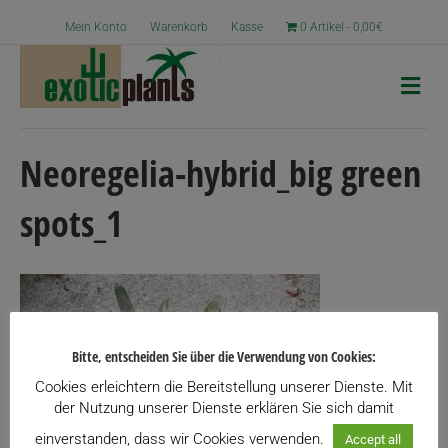
Mein Konto
Warenkorb
Kasse
0 Artikel
0,00€
N
a
v
i
g
Neoregelia-hybrid_big green
a
t
spots_1
i
o
n
Bitte, entscheiden Sie über die Verwendung von Cookies:
Cookies erleichtern die Bereitstellung unserer Dienste. Mit
der Nutzung unserer Dienste erklären Sie sich damit
einverstanden, dass wir Cookies verwenden.
Accept all