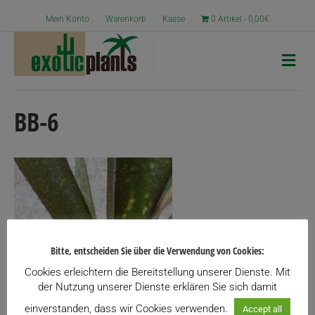
Mein Konto
Warenkorb
Kasse
0 Artikel
0,00€
N
a
v
i
g
BB-6
a
t
i
o
n
Bitte, entscheiden Sie über die Verwendung von Cookies:
Cookies erleichtern die Bereitstellung unserer Dienste. Mit
der Nutzung unserer Dienste erklären Sie sich damit
einverstanden, dass wir Cookies verwenden.
Accept all