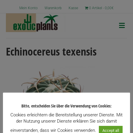
Mein Konto
Warenkorb
Kasse
0 Artikel
0,00€
N
a
v
i
g
Echinocereus texensis
a
t
i
o
n
Bitte, entscheiden Sie über die Verwendung von Cookies:
Cookies erleichtern die Bereitstellung unserer Dienste. Mit
der Nutzung unserer Dienste erklären Sie sich damit
einverstanden, dass wir Cookies verwenden.
Accept all