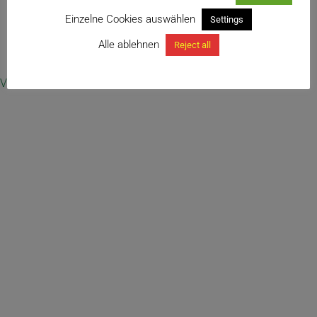
Einzelne Cookies auswählen
Settings
Alle ablehnen
Reject all
← Echinocereus texensis
Vertrag widerrufen