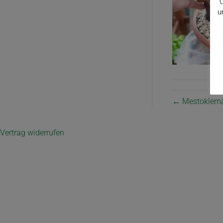
C
u
← Mestoklema
Vertrag widerrufen