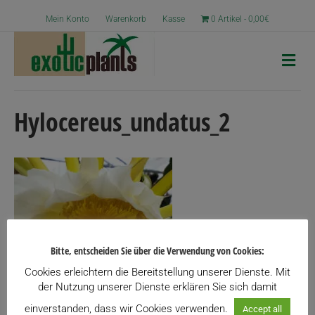
Mein Konto
Warenkorb
Kasse
0 Artikel
0,00€
N
a
v
i
g
Hylocereus_undatus_2
a
t
i
o
n
Bitte, entscheiden Sie über die Verwendung von Cookies:
Cookies erleichtern die Bereitstellung unserer Dienste. Mit
der Nutzung unserer Dienste erklären Sie sich damit
einverstanden, dass wir Cookies verwenden.
Accept all