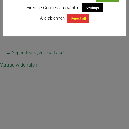
Einzelne Cookies auswählen
Settings
Alle ablehnen
Reject all
Farn alte Zuchtform
← Nephrolepis „Verona Lace“
Vertrag widerrufen