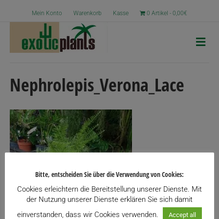
Mein Konto
Warenkorb
Kasse
0 Artikel
0,00€
N
a
v
i
g
Nephrolepis_Verona_Lace
a
t
i
o
n
Bitte, entscheiden Sie über die Verwendung von Cookies:
Cookies erleichtern die Bereitstellung unserer Dienste. Mit
der Nutzung unserer Dienste erklären Sie sich damit
einverstanden, dass wir Cookies verwenden.
Accept all