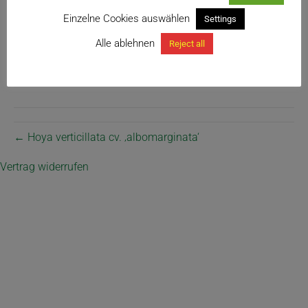
Einzelne Cookies auswählen
Settings
Alle ablehnen
Reject all
← Hoya verticillata cv. ‚albomarginata‘
Vertrag widerrufen