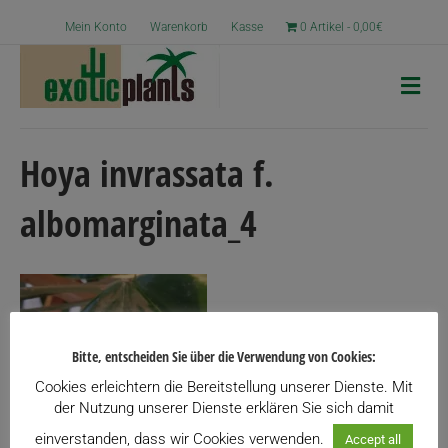
Mein Konto
Warenkorb
Kasse
0 Artikel
0,00€
N
a
v
i
g
Hoya invrassata f.
a
t
albomarginata_4
i
o
n
Bitte, entscheiden Sie über die Verwendung von Cookies:
Cookies erleichtern die Bereitstellung unserer Dienste. Mit
der Nutzung unserer Dienste erklären Sie sich damit
einverstanden, dass wir Cookies verwenden.
Accept all