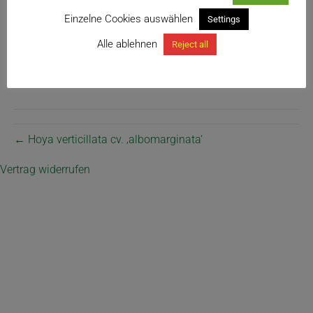
Einzelne Cookies auswählen
Settings
Alle ablehnen
Reject all
← Hoya verticillata cv. ‚albomarginata‘
Vertrag widerrufen