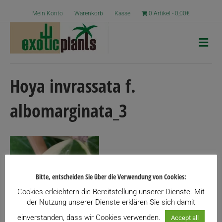
Mein Konto
Warenkorb
Kasse
0 Artikel
0,00€
N
a
v
i
g
Hoya invrassata f.
a
t
albomarginata_3
i
o
n
Bitte, entscheiden Sie über die Verwendung von Cookies:
Cookies erleichtern die Bereitstellung unserer Dienste. Mit
der Nutzung unserer Dienste erklären Sie sich damit
einverstanden, dass wir Cookies verwenden.
Accept all