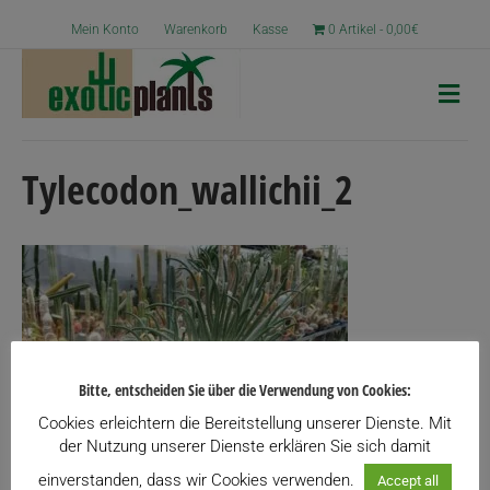
Mein Konto
Warenkorb
Kasse
0 Artikel
0,00€
N
a
v
i
g
Tylecodon_wallichii_2
a
t
i
o
n
Bitte, entscheiden Sie über die Verwendung von Cookies:
Cookies erleichtern die Bereitstellung unserer Dienste. Mit
der Nutzung unserer Dienste erklären Sie sich damit
einverstanden, dass wir Cookies verwenden.
Accept all