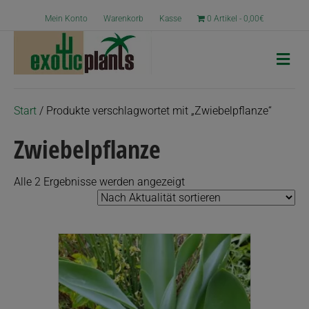
Mein Konto
Warenkorb
Kasse
0 Artikel
0,00€
N
a
v
i
g
Start
/ Produkte verschlagwortet mit „Zwiebelpflanze“
a
t
Zwiebelpflanze
i
o
n
Nach
Alle 2 Ergebnisse werden angezeigt
Aktualität
sortiert