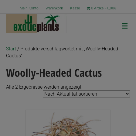
Mein Konto
Warenkorb
Kasse
0 Artikel
0,00€
N
a
v
i
g
Start
/ Produkte verschlagwortet mit „Woolly-Headed
a
Cactus“
t
i
Woolly-Headed Cactus
o
n
Nach
Alle 2 Ergebnisse werden angezeigt
Aktualität
sortiert