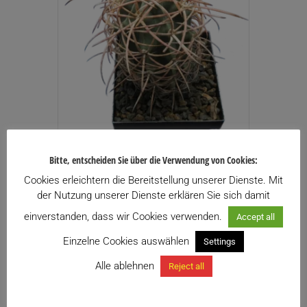
Echinocactus polycephalus
Bitte, entscheiden Sie über die Verwendung von Cookies:
169,00
€
inkl. USt.
Cookies erleichtern die Bereitstellung unserer Dienste. Mit
Enthält 13% USt.
der Nutzung unserer Dienste erklären Sie sich damit
zzgl.
Versand
einverstanden, dass wir Cookies verwenden.
Accept all
Zu meiner Wunschliste hinzufügen
Einzelne Cookies auswählen
Settings
Alle ablehnen
Reject all
Weiterlesen