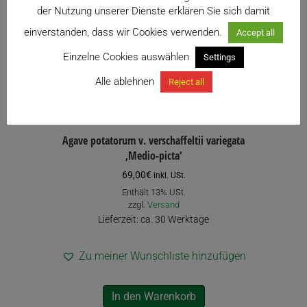
der Nutzung unserer Dienste erklären Sie sich damit
einverstanden, dass wir Cookies verwenden.
Accept all
Einzelne Cookies auswählen
Settings
Alle ablehnen
Reject all
Agave potatorum v. verschaffeltii variegata
‚Medio-picta‘
69,00
€
inkl. USt.
Enthält 13% USt.
zzgl.
Versand
Lieferzeit: ca. 30 Werktage
Zu meiner Wunschliste hinzufügen
In den Warenkorb