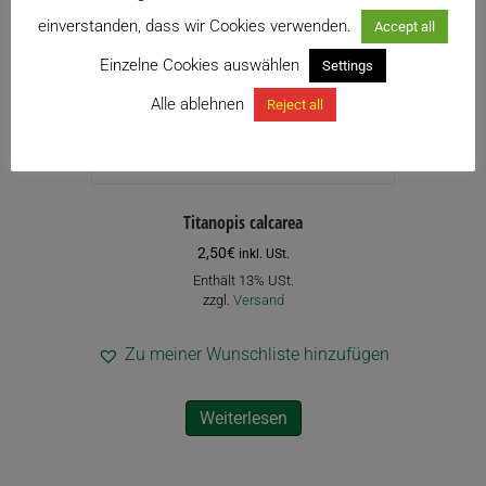
einverstanden, dass wir Cookies verwenden.
Accept all
Einzelne Cookies auswählen
Settings
Alle ablehnen
Reject all
Titanopis calcarea
2,50
€
inkl. USt.
Enthält 13% USt.
zzgl.
Versand
Zu meiner Wunschliste hinzufügen
Weiterlesen