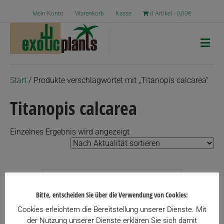
Mein Konto
Warenkorb
Kasse
0 Artikel
0,00€
N
a
v
i
g
Start
/ Produkte verschlagwortet mit „Titanopis calcarea“
a
t
Titanopis calcarea
i
o
n
Einzelnes Ergebnis wird angezeigt
Bitte, entscheiden Sie über die Verwendung von Cookies:
Cookies erleichtern die Bereitstellung unserer Dienste. Mit
der Nutzung unserer Dienste erklären Sie sich damit