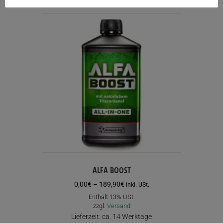
mehrere
Varianten
auf.
Die
Optionen
können
auf
der
Produktseite
gewählt
werden
ALFA BOOST
Preisspanne:
0,00
€
–
189,90
€
inkl. USt.
0,00€
Enthält 13% USt.
bis
zzgl.
Versand
189,90€
Lieferzeit: ca. 14 Werktage