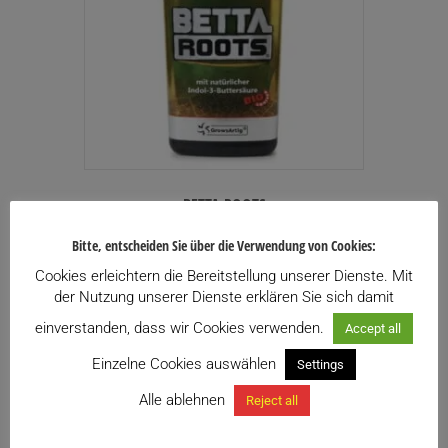
BETTA ROOTS
Preisspanne:
0,00
€
–
44,90
€
inkl. USt.
Bitte, entscheiden Sie über die Verwendung von Cookies:
0,00€
Enthält 13% USt.
bis
Cookies erleichtern die Bereitstellung unserer Dienste. Mit
zzgl.
Versand
44,90€
der Nutzung unserer Dienste erklären Sie sich damit
Lieferzeit: ca. 14 Werktage
einverstanden, dass wir Cookies verwenden.
Accept all
Zu meiner Wunschliste hinzufügen
Einzelne Cookies auswählen
Settings
Dieses
Alle ablehnen
Reject all
Ausführung wählen
Produkt
weist