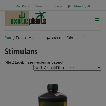
Mein Konto
Warenkorb
Kasse
0 Artikel
0,00€
N
a
v
i
g
Start
/ Produkte verschlagwortet mit „Stimulans“
a
t
Stimulans
i
o
n
Nach
Alle 2 Ergebnisse werden angezeigt
Aktualität
sortiert