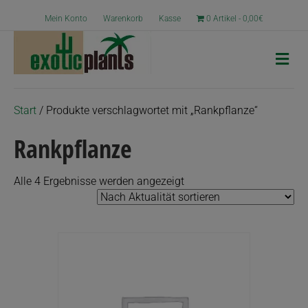
Mein Konto
Warenkorb
Kasse
0 Artikel
0,00€
N
a
v
i
g
Start
/ Produkte verschlagwortet mit „Rankpflanze“
a
t
Rankpflanze
i
o
n
Nach
Alle 4 Ergebnisse werden angezeigt
Aktualität
sortiert