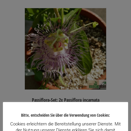
Passiflora-Set: 2x Passiflora incarnata
(Maypop) + 1x Passiflora caerulea
69,80
€
Bitte, entscheiden Sie über die Verwendung von Cookies:
inkl. USt.
Enthält 13% USt.
Cookies erleichtern die Bereitstellung unserer Dienste. Mit
zzgl.
Versand
der Nutzung unserer Dienste erklären Sie sich damit