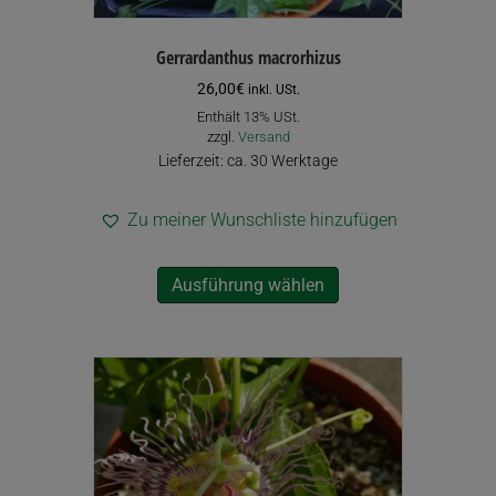
Gerrardanthus macrorhizus
26,00
€
inkl. USt.
Enthält 13% USt.
zzgl.
Versand
Lieferzeit: ca. 30 Werktage
Zu meiner Wunschliste hinzufügen
Dieses
Ausführung wählen
Produkt
weist
mehrere
Varianten
auf.
Die
Optionen
können
auf