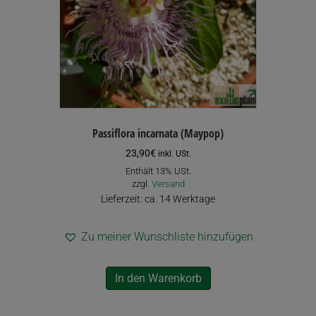
der
Produktseite
gewählt
werden
Passiflora incarnata (Maypop)
23,90
€
inkl. USt.
Enthält 13% USt.
zzgl.
Versand
Lieferzeit: ca. 14 Werktage
Zu meiner Wunschliste hinzufügen
In den Warenkorb