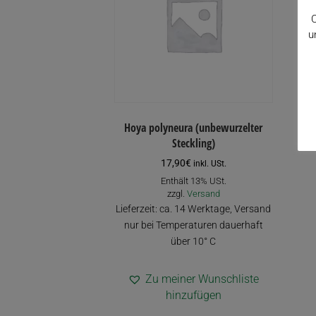
C
u
Hoya polyneura (unbewurzelter
Steckling)
17,90
€
inkl. USt.
Enthält 13% USt.
zzgl.
Versand
Lieferzeit: ca. 14 Werktage, Versand
nur bei Temperaturen dauerhaft
über 10° C
Zu meiner Wunschliste
hinzufügen