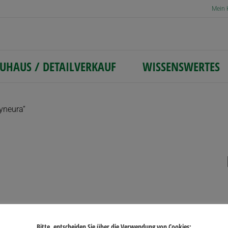
Mein 
UHAUS / DETAILVERKAUF
WISSENSWERTES
yneura“
Bitte, entscheiden Sie über die Verwendung von Cookies: