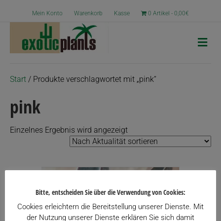
Mein Konto
Warenkorb
Kasse
0 Artikel
0,00€
N
a
v
i
g
Start
/ Produkte verschlagwortet mit „pink“
a
t
pink
i
o
n
Einzelnes Ergebnis wird angezeigt
Bitte, entscheiden Sie über die Verwendung von Cookies:
Cookies erleichtern die Bereitstellung unserer Dienste. Mit
der Nutzung unserer Dienste erklären Sie sich damit