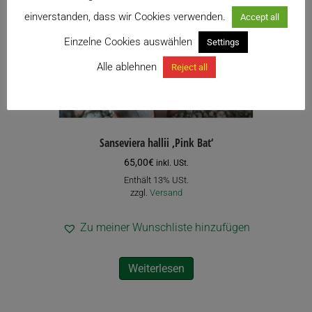
einverstanden, dass wir Cookies verwenden.
Accept all
Einzelne Cookies auswählen
Settings
Alle ablehnen
Reject all
Sanseviera hallii ‚Pink Bat‘
65,00
€
inkl. USt.
Enthält 13% USt.
zzgl.
Versand
Zu meiner Wunschliste hinzufügen
Weiterlesen