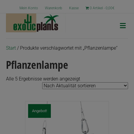
Mein Konto
Warenkorb
Kasse
0 Artikel
0,00€
N
a
v
i
g
Start
/ Produkte verschlagwortet mit „Pflanzenlampe“
a
t
Pflanzenlampe
i
o
n
Nach
Alle 5 Ergebnisse werden angezeigt
Aktualität
sortiert
Angebot!