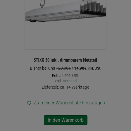
STIXX 50 inkl. dimmbarem Netzteil
Ursprünglicher
Aktueller
Bisher bei uns
120,00
€
114,90
€
inkl. USt.
Preis
Preis
Enthält 20% USt.
war:
ist:
zzgl.
Versand
120,00€
114,90€.
Lieferzeit: ca. 14 Werktage
Zu meiner Wunschliste hinzufügen
In den Warenkorb