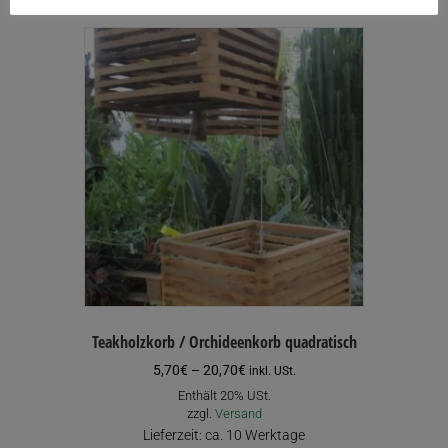
mehrere
Varianten
auf.
Die
Optionen
können
auf
der
Produktseite
gewählt
werden
Teakholzkorb / Orchideenkorb quadratisch
Preisspanne:
5,70
€
–
20,70
€
inkl. USt.
5,70€
Enthält 20% USt.
bis
zzgl.
Versand
20,70€
Lieferzeit: ca. 10 Werktage