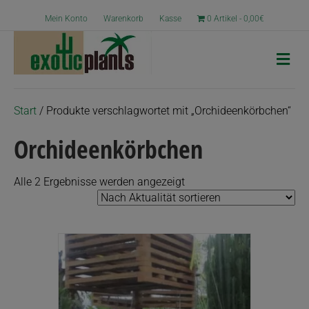
Mein Konto
Warenkorb
Kasse
0 Artikel
0,00€
N
a
v
i
g
Start
/ Produkte verschlagwortet mit „Orchideenkörbchen“
a
t
Orchideenkörbchen
i
o
n
Nach
Alle 2 Ergebnisse werden angezeigt
Aktualität
sortiert