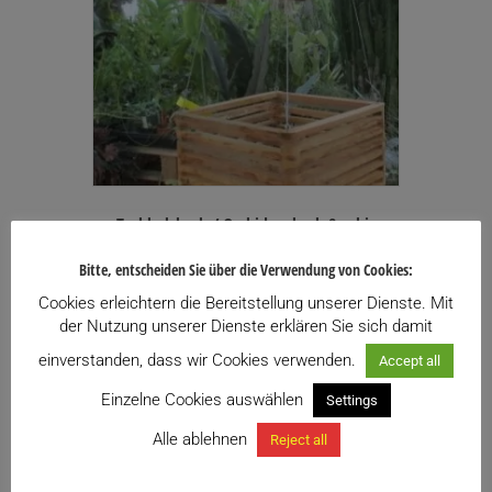
Teakholzkorb / Orchideenkorb 8-eckig
Preisspanne:
8,90
€
–
25,00
€
inkl. USt.
Bitte, entscheiden Sie über die Verwendung von Cookies:
8,90€
Enthält 20% USt.
bis
Cookies erleichtern die Bereitstellung unserer Dienste. Mit
zzgl.
Versand
25,00€
der Nutzung unserer Dienste erklären Sie sich damit
Lieferzeit: ca. 10 Werktage
einverstanden, dass wir Cookies verwenden.
Accept all
Zu meiner Wunschliste hinzufügen
Einzelne Cookies auswählen
Settings
Dieses
Alle ablehnen
Reject all
Ausführung wählen
Produkt
weist