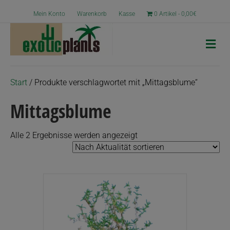
Mein Konto
Warenkorb
Kasse
0 Artikel
0,00€
N
a
v
i
g
Start
/ Produkte verschlagwortet mit „Mittagsblume“
a
t
Mittagsblume
i
o
n
Nach
Alle 2 Ergebnisse werden angezeigt
Aktualität
sortiert