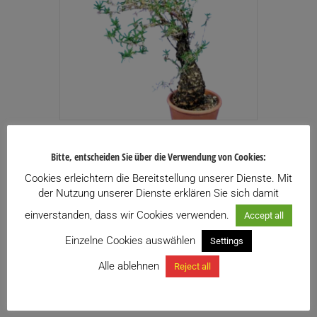
Mestoklema tuberosum
Bitte, entscheiden Sie über die Verwendung von Cookies:
Preisspanne:
59,00
€
–
119,00
€
inkl. USt.
Cookies erleichtern die Bereitstellung unserer Dienste. Mit
59,00€
Enthält 13% USt.
bis
der Nutzung unserer Dienste erklären Sie sich damit
zzgl.
Versand
119,00€
einverstanden, dass wir Cookies verwenden.
Accept all
Zu meiner Wunschliste hinzufügen
Einzelne Cookies auswählen
Settings
Dieses
Alle ablehnen
Reject all
Ausführung wählen
Produkt
weist
mehrere