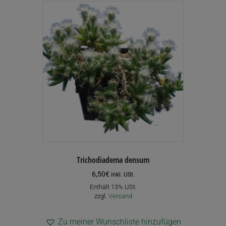
Varianten
auf.
Die
Optionen
können
auf
der
Produktseite
gewählt
werden
Trichodiadema densum
6,50
€
inkl. USt.
Enthält 13% USt.
zzgl.
Versand
Zu meiner Wunschliste hinzufügen