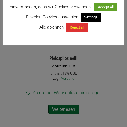
einverstanden, dass wir Cookies verwenden.
Accept all
Einzelne Cookies auswählen
Settings
Alle ablehnen
Reject all
Pleiospilos nelii
2,50
€
inkl. USt.
Enthält 13% USt.
zzgl.
Versand
Zu meiner Wunschliste hinzufügen
Weiterlesen