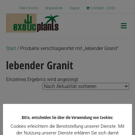
Mein Konto
Warenkorb
Kasse
0 Artikel
0,00€
N
a
v
i
g
Start
/ Produkte verschlagwortet mit „lebender Granit“
a
t
lebender Granit
i
o
n
Einzelnes Ergebnis wird angezeigt
Bitte, entscheiden Sie über die Verwendung von Cookies:
Cookies erleichtern die Bereitstellung unserer Dienste. Mit
der Nutzung unserer Dienste erklären Sie sich damit