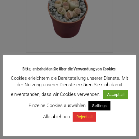
Lithops sp.
Bitte, entscheiden Sie über die Verwendung von Cookies:
2,50
€
inkl. USt.
Cookies erleichtern die Bereitstellung unserer Dienste. Mit
Enthält 13% USt.
der Nutzung unserer Dienste erklären Sie sich damit
zzgl.
Versand
einverstanden, dass wir Cookies verwenden.
Accept all
Zu meiner Wunschliste hinzufügen
Einzelne Cookies auswählen
Settings
Alle ablehnen
Reject all
Weiterlesen