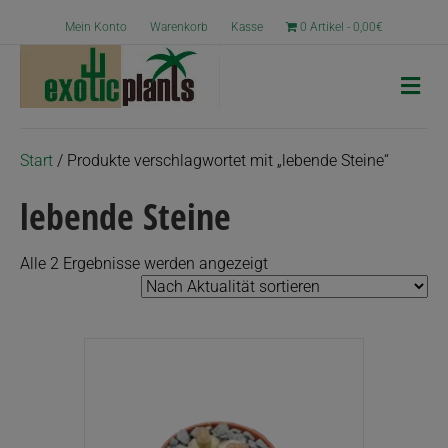
Mein Konto
Warenkorb
Kasse
0 Artikel
0,00€
N
a
v
i
g
Start
/ Produkte verschlagwortet mit „lebende Steine“
a
t
lebende Steine
i
o
n
Nach
Alle 2 Ergebnisse werden angezeigt
Aktualität
sortiert