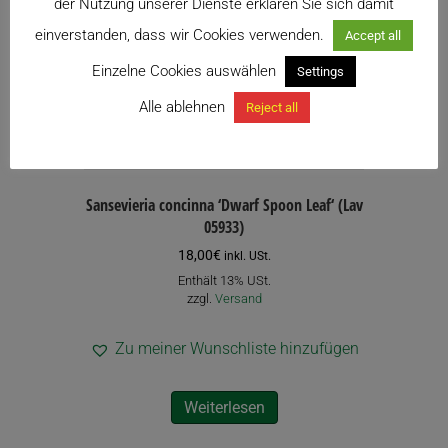
der Nutzung unserer Dienste erklären Sie sich damit
einverstanden, dass wir Cookies verwenden.
Accept all
Einzelne Cookies auswählen
Settings
Alle ablehnen
Reject all
Sansevieria concinna ‘Dwarf Spoon Leaf‘ (Lav
05933)
18,00
€
inkl. USt.
Enthält 13% USt.
zzgl.
Versand
Zu meiner Wunschliste hinzufügen
Weiterlesen