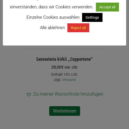
einverstanden, dass wir Cookies verwenden.
Accept all
Einzelne Cookies auswählen
Settings
Alle ablehnen
Reject all
Sansevieria kirkii „Coppertone“
28,00
€
inkl. USt.
Enthält 13% USt.
zzgl.
Versand
Zu meiner Wunschliste hinzufügen
Weiterlesen