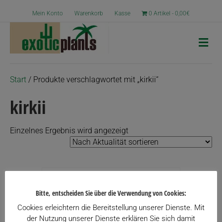
Mein Konto
Warenkorb
Kasse
0 Artikel
0,00€
N
a
v
i
g
Start
/ Produkte verschlagwortet mit „kirkii“
a
t
kirkii
i
o
n
Einzelnes Ergebnis wird angezeigt
Bitte, entscheiden Sie über die Verwendung von Cookies:
Cookies erleichtern die Bereitstellung unserer Dienste. Mit
der Nutzung unserer Dienste erklären Sie sich damit