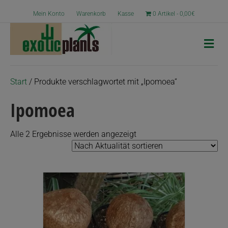
Mein Konto
Warenkorb
Kasse
0 Artikel
0,00€
N
a
v
i
g
Start
/ Produkte verschlagwortet mit „Ipomoea“
a
t
Ipomoea
i
o
n
Nach
Alle 2 Ergebnisse werden angezeigt
Aktualität
sortiert