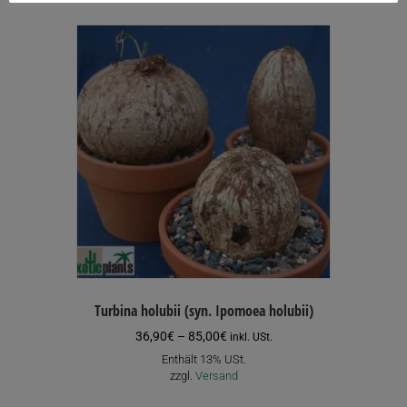
mehrere
Varianten
auf.
Die
Optionen
können
auf
der
Produktseite
gewählt
werden
Turbina holubii (syn. Ipomoea holubii)
Preisspanne:
36,90
€
–
85,00
€
inkl. USt.
36,90€
Enthält 13% USt.
bis
zzgl.
Versand
85,00€