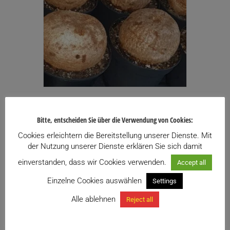
Ipomoea bolusiana
Preisspanne:
Bitte, entscheiden Sie über die Verwendung von Cookies:
36,90
€
–
85,00
€
inkl. USt.
36,90€
Enthält 13% USt.
Cookies erleichtern die Bereitstellung unserer Dienste. Mit
bis
zzgl.
Versand
der Nutzung unserer Dienste erklären Sie sich damit
85,00€
Lieferzeit: ca. 10 Werktage
einverstanden, dass wir Cookies verwenden.
Accept all
Zu meiner Wunschliste hinzufügen
Einzelne Cookies auswählen
Settings
Dieses
Alle ablehnen
Reject all
Ausführung wählen
Produkt
weist