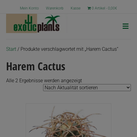
Mein Konto
Warenkorb
Kasse
0 Artikel
0,00€
N
a
v
i
g
Start
/ Produkte verschlagwortet mit „Harem Cactus“
a
t
Harem Cactus
i
o
n
Nach
Alle 2 Ergebnisse werden angezeigt
Aktualität
sortiert