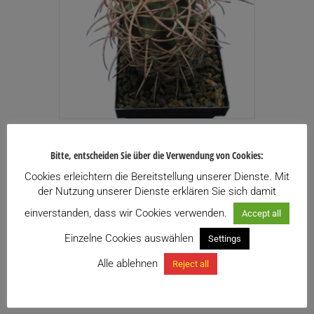
Echinocactus polycephalus
Bitte, entscheiden Sie über die Verwendung von Cookies:
169,00
€
inkl. USt.
Cookies erleichtern die Bereitstellung unserer Dienste. Mit
Enthält 13% USt.
der Nutzung unserer Dienste erklären Sie sich damit
zzgl.
Versand
einverstanden, dass wir Cookies verwenden.
Accept all
Zu meiner Wunschliste hinzufügen
Einzelne Cookies auswählen
Settings
Alle ablehnen
Reject all
Weiterlesen