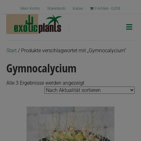
Mein Konto
Warenkorb
Kasse
0 Artikel
0,00€
N
a
v
i
g
Start
/ Produkte verschlagwortet mit „Gymnocalycium“
a
t
Gymnocalycium
i
o
n
Nach
Alle 3 Ergebnisse werden angezeigt
Aktualität
sortiert