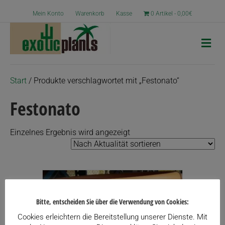
Mein Konto
Warenkorb
Kasse
0 Artikel
0,00€
N
a
v
i
g
Start
/ Produkte verschlagwortet mit „Festonato“
a
t
Festonato
i
o
n
Einzelnes Ergebnis wird angezeigt
Bitte, entscheiden Sie über die Verwendung von Cookies:
Cookies erleichtern die Bereitstellung unserer Dienste. Mit