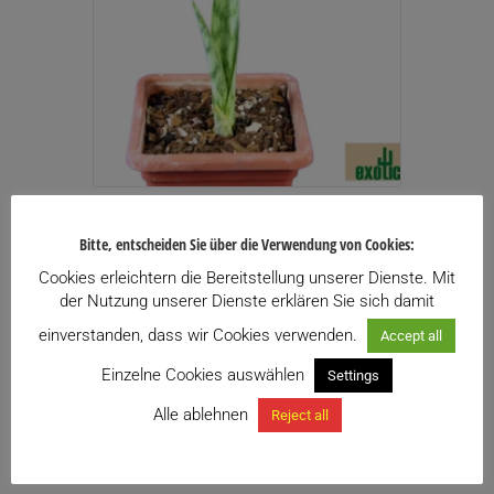
Sansevieria sp. nov. (ES 21124) (No. 2)
Bitte, entscheiden Sie über die Verwendung von Cookies:
38,00
€
inkl. USt.
Cookies erleichtern die Bereitstellung unserer Dienste. Mit
Enthält 13% USt.
der Nutzung unserer Dienste erklären Sie sich damit
zzgl.
Versand
einverstanden, dass wir Cookies verwenden.
Accept all
Zu meiner Wunschliste hinzufügen
Einzelne Cookies auswählen
Settings
Alle ablehnen
Reject all
Weiterlesen