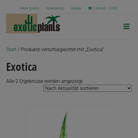
Mein Konto
Warenkorb
Kasse
0 Artikel
0,00€
N
a
v
i
g
Start
/ Produkte verschlagwortet mit „Exotica“
a
t
Exotica
i
o
n
Nach
Alle 2 Ergebnisse werden angezeigt
Aktualität
sortiert