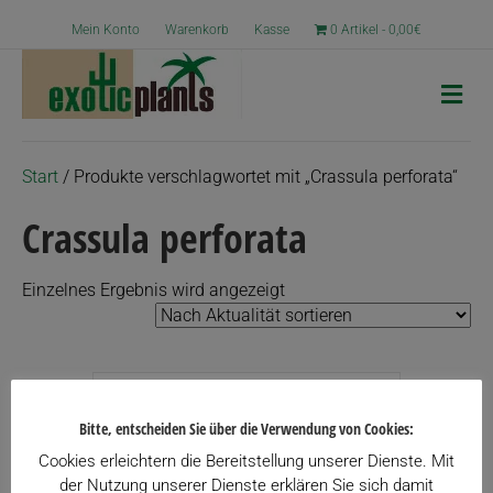
Mein Konto
Warenkorb
Kasse
0 Artikel
0,00€
N
a
v
i
g
Start
/ Produkte verschlagwortet mit „Crassula perforata“
a
t
Crassula perforata
i
o
n
Einzelnes Ergebnis wird angezeigt
Bitte, entscheiden Sie über die Verwendung von Cookies:
Cookies erleichtern die Bereitstellung unserer Dienste. Mit
der Nutzung unserer Dienste erklären Sie sich damit