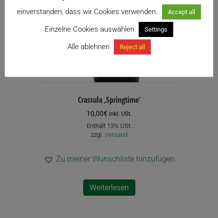
einverstanden, dass wir Cookies verwenden.
Accept all
Einzelne Cookies auswählen
Settings
Alle ablehnen
Reject all
Crassula ‚Springtime‘
10,00
€
inkl. USt.
Enthält 13% USt.
zzgl.
Versand
Zu meiner Wunschliste hinzufügen
Weiterlesen