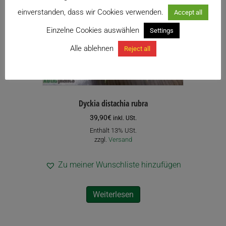
einverstanden, dass wir Cookies verwenden.
Accept all
Einzelne Cookies auswählen
Settings
Alle ablehnen
Reject all
Dyckia distachia rubra
39,90
€
inkl. USt.
Enthält 13% USt.
zzgl.
Versand
Zu meiner Wunschliste hinzufügen
Weiterlesen