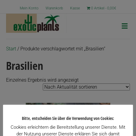
Mein Konto
Warenkorb
Kasse
0 Artikel
0,00€
N
a
v
i
g
Start
/ Produkte verschlagwortet mit „Brasilien“
a
t
Brasilien
i
o
n
Einzelnes Ergebnis wird angezeigt
Bitte, entscheiden Sie über die Verwendung von Cookies:
Cookies erleichtern die Bereitstellung unserer Dienste. Mit
der Nutzung unserer Dienste erklären Sie sich damit