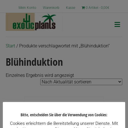
Mein Konto
Warenkorb
Kasse
0 Artikel
0,00€
N
a
v
i
g
Start
/ Produkte verschlagwortet mit „Blühinduktion“
a
t
Blühinduktion
i
o
n
Einzelnes Ergebnis wird angezeigt
Bitte, entscheiden Sie über die Verwendung von Cookies:
Cookies erleichtern die Bereitstellung unserer Dienste. Mit