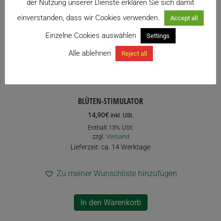
der Nutzung unserer Dienste erklären Sie sich damit
einverstanden, dass wir Cookies verwenden.
Accept all
Einzelne Cookies auswählen
Settings
Alle ablehnen
Reject all
BLÜTEN-STIMULATOR
14,90
€
inkl. USt.
Enthält 13% USt.
zzgl.
Versand
Lieferzeit: ca. 14 Werktage
Zu meiner Wunschliste hinzufügen
In den Warenkorb