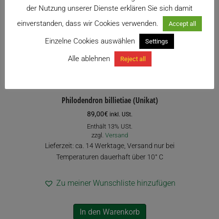
der Nutzung unserer Dienste erklären Sie sich damit
einverstanden, dass wir Cookies verwenden.
Accept all
Einzelne Cookies auswählen
Settings
Alle ablehnen
Reject all
Philodendron billietiae (Unikat)
89,00
€
inkl. USt.
Enthält 13% USt.
zzgl.
Versand
Lieferzeit: ca. 14 Werktage, Versand nur bei
Temperaturen dauerhaft über 10° C
Zu meiner Wunschliste hinzufügen
In den Warenkorb