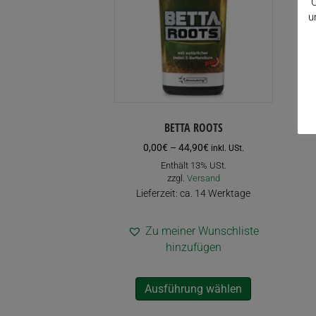
C
u
BETTA ROOTS
Preisspanne:
0,00
€
–
44,90
€
inkl. USt.
0,00€
Enthält 13% USt.
bis
zzgl.
Versand
44,90€
Lieferzeit: ca. 14 Werktage
Zu meiner Wunschliste
hinzufügen
Dieses
Ausführung wählen
Produkt
weist