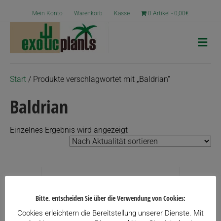
Mein Konto
Warenkorb
Kasse
0 Artikel
0,00€
N
a
v
i
g
Start
/ Produkte verschlagwortet mit „Baldrian“
a
t
Baldrian
i
o
n
Einzelnes Ergebnis wird angezeigt
Bitte, entscheiden Sie über die Verwendung von Cookies:
Cookies erleichtern die Bereitstellung unserer Dienste. Mit