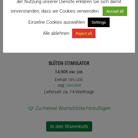
der Nutzung unserer Dienste erklären Sie sich damit
einverstanden, dass wir Cookies verwenden.
Accept all
Einzelne Cookies auswählen
Settings
Alle ablehnen
Reject all
BLÜTEN-STIMULATOR
14,90
€
inkl. USt.
Enthält 13% USt.
zzgl.
Versand
Lieferzeit: ca. 14 Werktage
Zu meiner Wunschliste hinzufügen
In den Warenkorb