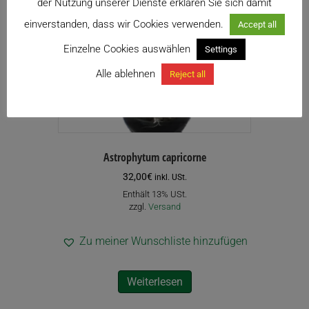
der Nutzung unserer Dienste erklären Sie sich damit
einverstanden, dass wir Cookies verwenden.
Accept all
Einzelne Cookies auswählen
Settings
Alle ablehnen
Reject all
Astrophytum capricorne
32,00
€
inkl. USt.
Enthält 13% USt.
zzgl.
Versand
Zu meiner Wunschliste hinzufügen
Weiterlesen