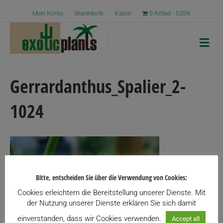
Mein Konto
Warenkorb
Kasse
0 Artikel
0,00€
N
a
v
i
g
Gerrardanthus_Spalier_2-
a
t
1024
i
o
n
Bitte, entscheiden Sie über die Verwendung von Cookies:
Cookies erleichtern die Bereitstellung unserer Dienste. Mit
der Nutzung unserer Dienste erklären Sie sich damit
einverstanden, dass wir Cookies verwenden.
Accept all