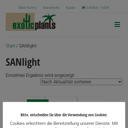
Mein Konto
Warenkorb
Kasse
0 Artikel
0,00€
N
a
v
i
g
Start
/ SANlight
a
t
SANlight
i
o
n
Einzelnes Ergebnis wird angezeigt
Angebot!
Bitte, entscheiden Sie über die Verwendung von Cookies:
Cookies erleichtern die Bereitstellung unserer Dienste. Mit