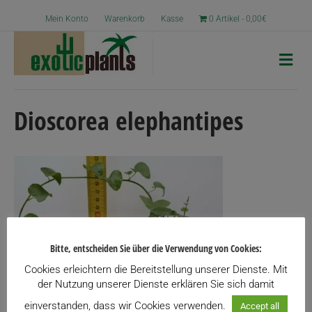
Mein Konto
Warenkorb
Kasse
0 Artikel
0,00€
N
a
v
i
g
Dioscorea elephantipes
a
t
i
o
n
Bitte, entscheiden Sie über die Verwendung von Cookies:
Cookies erleichtern die Bereitstellung unserer Dienste. Mit
der Nutzung unserer Dienste erklären Sie sich damit
einverstanden, dass wir Cookies verwenden.
Accept all