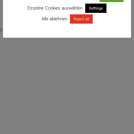
Einzelne Cookies auswählen
Settings
← Dioscorea elephantipes
Alle ablehnen
Reject all
Vertrag widerrufen