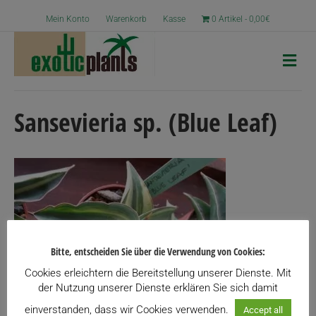
Mein Konto
Warenkorb
Kasse
0 Artikel
0,00€
N
a
v
i
g
Sansevieria sp. (Blue Leaf)
a
t
i
o
n
Bitte, entscheiden Sie über die Verwendung von Cookies:
Cookies erleichtern die Bereitstellung unserer Dienste. Mit
der Nutzung unserer Dienste erklären Sie sich damit
einverstanden, dass wir Cookies verwenden.
Accept all