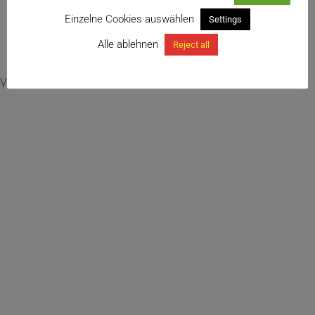
Einzelne Cookies auswählen
Settings
Alle ablehnen
Reject all
← Sansevieria sp. (‚blue leaf‘) variegata
Vertrag widerrufen