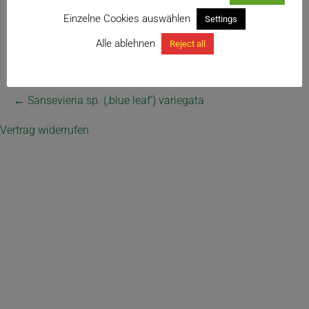
Einzelne Cookies auswählen
Settings
Alle ablehnen
Reject all
← Sansevieria sp. (‚blue leaf‘) variegata
Vertrag widerrufen