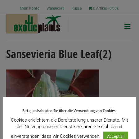
Mein Konto
Warenkorb
Kasse
0 Artikel
0,00€
N
a
v
i
g
Sansevieria Blue Leaf(2)
a
t
i
o
n
Bitte, entscheiden Sie über die Verwendung von Cookies:
Cookies erleichtern die Bereitstellung unserer Dienste. Mit
der Nutzung unserer Dienste erklären Sie sich damit
einverstanden, dass wir Cookies verwenden.
Accept all