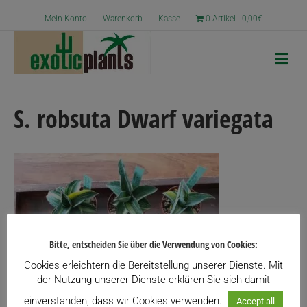
Mein Konto
Warenkorb
Kasse
0 Artikel
0,00€
N
a
v
i
g
S. robsuta Dwarf variegata
a
t
i
o
n
Bitte, entscheiden Sie über die Verwendung von Cookies:
Cookies erleichtern die Bereitstellung unserer Dienste. Mit
der Nutzung unserer Dienste erklären Sie sich damit
einverstanden, dass wir Cookies verwenden.
Accept all