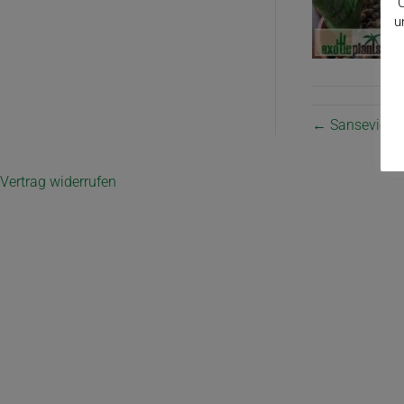
C
u
← Sansevieria 
Vertrag widerrufen