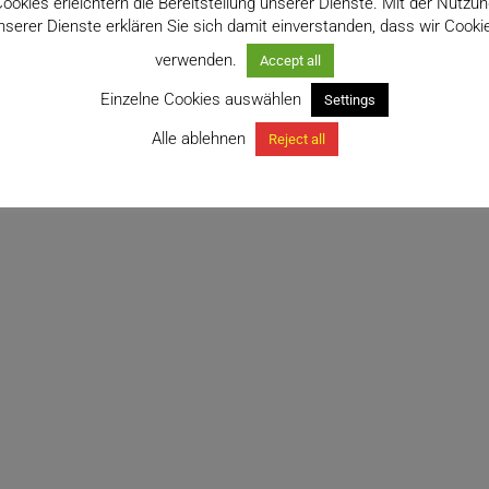
ookies erleichtern die Bereitstellung unserer Dienste. Mit der Nutzu
nserer Dienste erklären Sie sich damit einverstanden, dass wir Cooki
verwenden.
Accept all
Einzelne Cookies auswählen
Settings
Alle ablehnen
Reject all
cylindrica ‚Boncel‘ variegata