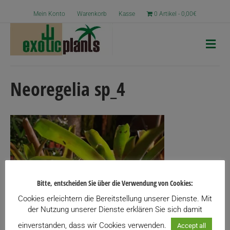
Mein Konto
Warenkorb
Kasse
0 Artikel
0,00€
N
a
v
i
g
Neoregelia sp_4
a
t
i
o
n
Bitte, entscheiden Sie über die Verwendung von Cookies:
Cookies erleichtern die Bereitstellung unserer Dienste. Mit
der Nutzung unserer Dienste erklären Sie sich damit
einverstanden, dass wir Cookies verwenden.
Accept all