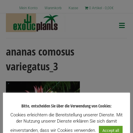
Mein Konto
Warenkorb
Kasse
0 Artikel
0,00€
N
a
v
i
g
ananas comosus
a
t
variegatus_3
i
o
n
Bitte, entscheiden Sie über die Verwendung von Cookies:
Cookies erleichtern die Bereitstellung unserer Dienste. Mit
der Nutzung unserer Dienste erklären Sie sich damit
einverstanden, dass wir Cookies verwenden.
Accept all