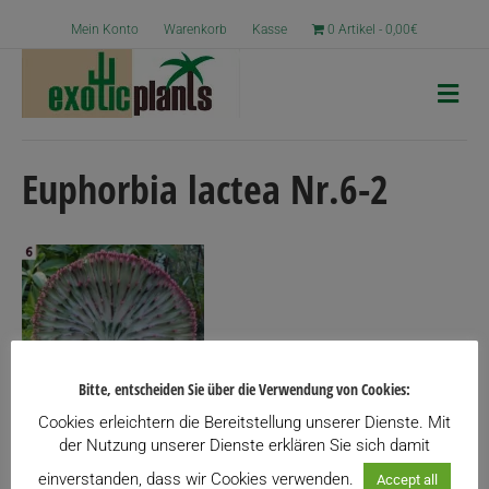
Mein Konto
Warenkorb
Kasse
0 Artikel
0,00€
N
a
v
i
g
Euphorbia lactea Nr.6-2
a
t
i
o
n
Bitte, entscheiden Sie über die Verwendung von Cookies:
Cookies erleichtern die Bereitstellung unserer Dienste. Mit
der Nutzung unserer Dienste erklären Sie sich damit
einverstanden, dass wir Cookies verwenden.
Accept all