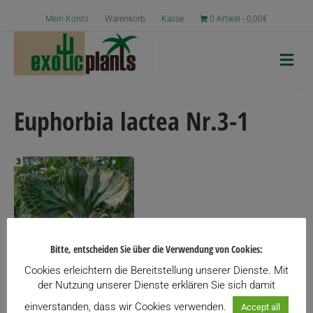
Mein Konto
Warenkorb
Kasse
0 Artikel
0,00€
N
a
v
i
g
Euphorbia lactea Nr.3-1
a
t
i
o
n
Bitte, entscheiden Sie über die Verwendung von Cookies:
Cookies erleichtern die Bereitstellung unserer Dienste. Mit
der Nutzung unserer Dienste erklären Sie sich damit
einverstanden, dass wir Cookies verwenden.
Accept all