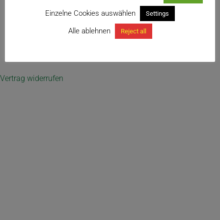
Einzelne Cookies auswählen
Settings
Teakholzkorb für Orchideen und Bromelien
Alle ablehnen
Reject all
← Tontopf „KAAN“, gelocht
Vertrag widerrufen