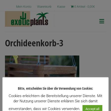
Mein Konto
Warenkorb
Kasse
0 Artikel
0,00€
N
a
v
i
g
Orchideenkorb-3
a
t
i
o
n
Bitte, entscheiden Sie über die Verwendung von Cookies:
Cookies erleichtern die Bereitstellung unserer Dienste. Mit
der Nutzung unserer Dienste erklären Sie sich damit
einverstanden, dass wir Cookies verwenden.
Accept all