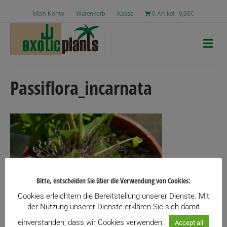
Mein Konto
Warenkorb
Kasse
0 Artikel
0,00€
N
a
v
i
g
Passiflora_incarnata
a
t
i
o
n
Bitte, entscheiden Sie über die Verwendung von Cookies:
Cookies erleichtern die Bereitstellung unserer Dienste. Mit
der Nutzung unserer Dienste erklären Sie sich damit
einverstanden, dass wir Cookies verwenden.
Accept all