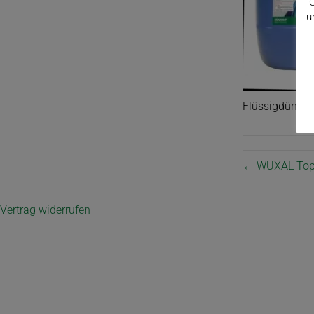
C
u
Flüssigdünger
← WUXAL Top
Vertrag widerrufen