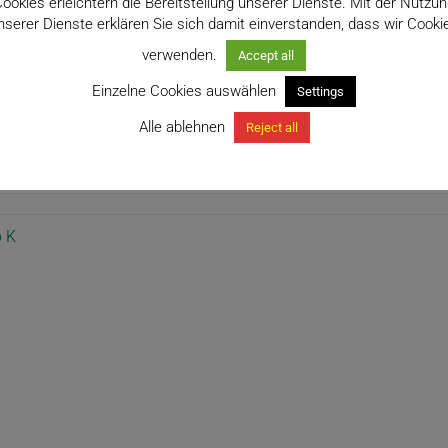
ookies erleichtern die Bereitstellung unserer Dienste. Mit der Nutzu
nserer Dienste erklären Sie sich damit einverstanden, dass wir Cooki
verwenden.
Accept all
Einzelne Cookies auswählen
Settings
Alle ablehnen
Reject all
 für Kakteen und andere Sukkulenten
 K